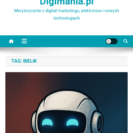
Digimania.pl
Merytorycznie o digital marketingu, elektronice i nowych
technologiach
TAG:
BIELIK