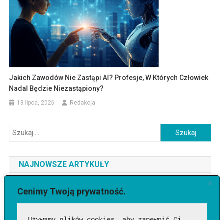
Jakich Zawodów Nie Zastąpi AI? Profesje, W Których Człowiek
Nadal Będzie Niezastąpiony?
13 lipca, 2026
Redakcja
Szukaj:
NAJNOWSZE ARTYKUŁY
Jaki telefon do 3500 zł wybrać? Ranking najlepszych modeli
Cenimy Twoją prywatność.
[2026]
Używamy plików cookies, aby zapewnić Ci 