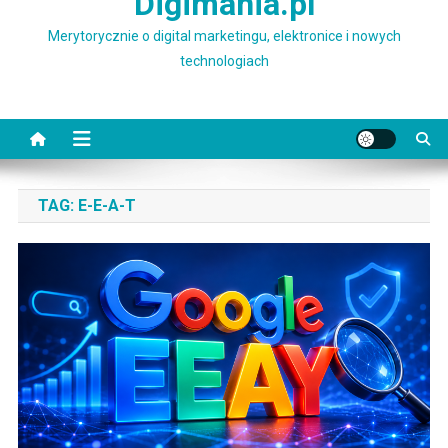
Digimania.pl
Merytorycznie o digital marketingu, elektronice i nowych
technologiach
TAG:
E-E-A-T