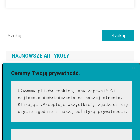
Szukaj:
NAJNOWSZE ARTYKUŁY
Jaki telefon do 3500 zł wybrać? Ranking najlepszych modeli
Cenimy Twoją prywatność.
[2026]
Używamy plików cookies, aby zapewnić Ci 
Jak sprawdzić, czy wideo wygenerowała AI?
najlepsze doświadczenia na naszej stronie. 
Google Flow Music – co to takiego, jak działa i czy warto?
Klikając „Akceptuję wszystkie”, zgadzasz się na 
Funkcje, możliwości i pierwsze wrażenia
użycie zgodnie z naszą polityką prywatności.
Jakich zawodów nie zastąpi AI? Profesje, w których człowiek
nadal będzie niezastąpiony?