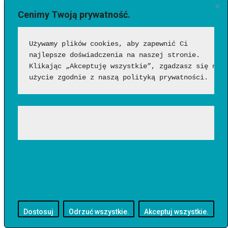
widoczne profile,
Cenimy Twoją prywatność.
bio,
doświadczenie,
Używamy plików cookies, aby zapewnić Ci 
publikacje eksperckie,
najlepsze doświadczenia na naszej stronie. 
aktywność w branży.
Klikając „Akceptuję wszystkie”, zgadzasz się na 
użycie zgodnie z naszą polityką prywatności.
Nie można zapominać także o technicznym SEO i UX:
szybkości strony,
bezpieczeństwie,
przejrzystości,
wersji mobilnej.
Coraz większą rolę odgrywa również sama marka. Google lepiej
ocenia strony:
rozpoznawalne,
cytowane,
Dostosuj
Odrzuć wszystkie.
Akceptuj wszystkie.
polecane,