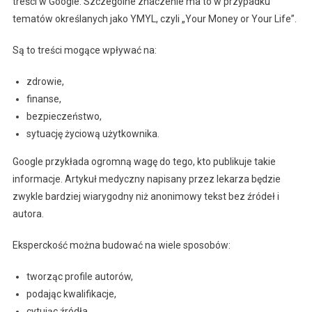
treści w Google. Szczególne znaczenie ma to w przypadku
tematów określanych jako YMYL, czyli „Your Money or Your Life”.
Są to treści mogące wpływać na:
zdrowie,
finanse,
bezpieczeństwo,
sytuację życiową użytkownika.
Google przykłada ogromną wagę do tego, kto publikuje takie
informacje. Artykuł medyczny napisany przez lekarza będzie
zwykle bardziej wiarygodny niż anonimowy tekst bez źródeł i
autora.
Eksperckość można budować na wiele sposobów:
tworząc profile autorów,
podając kwalifikacje,
cytując źródła,