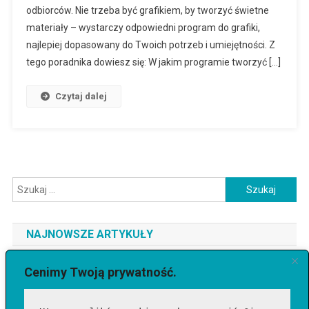
odbiorców. Nie trzeba być grafikiem, by tworzyć świetne
materiały – wystarczy odpowiedni program do grafiki,
najlepiej dopasowany do Twoich potrzeb i umiejętności. Z
tego poradnika dowiesz się: W jakim programie tworzyć […]
Czytaj dalej
Szukaj:
NAJNOWSZE ARTYKUŁY
Jaki telefon do 3500 zł wybrać? Ranking najlepszych modeli
Cenimy Twoją prywatność.
[2026]