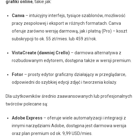
grafiki online
, takie jak:
Canva
– intuicyjny interfejs, tysiące szablonów, możliwość
pracy zespołowej i eksport w różnych formatach. Canva
oferuje zarówno wersję darmową, jak i płatną (Pro) – koszt
subskrypcji to ok. 55 zł/mies. lub 459 zł/rok.
VistaCreate (dawniej Crello)
– darmowa alternatywa z
rozbudowanym edytorem, dostępna także w wersji premium.
Fotor
– prosty edytor graficzny działający w przeglądarce,
odpowiedni do szybkiej edycji zdjęć i tworzenia kolaży.
Dla użytkowników średnio zaawansowanych lub profesjonalnych
twórców polecane są:
Adobe Express
– oferuje wiele automatyzacji i integracji z
innymi narzędziami Adobe, dostępna jest darmowa wersja
oraz plan premium od ok. 9,99 USD/mies.