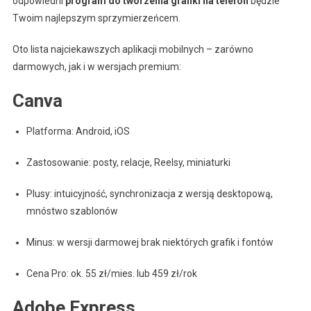
odpowiedni
program do tworzenia grafiki na telefon
będzie
Twoim najlepszym sprzymierzeńcem.
Oto lista najciekawszych aplikacji mobilnych – zarówno
darmowych, jak i w wersjach premium:
Canva
Platforma: Android, iOS
Zastosowanie: posty, relacje, Reelsy, miniaturki
Plusy: intuicyjność, synchronizacja z wersją desktopową,
mnóstwo szablonów
Minus: w wersji darmowej brak niektórych grafik i fontów
Cena Pro: ok. 55 zł/mies. lub 459 zł/rok
Adobe Express