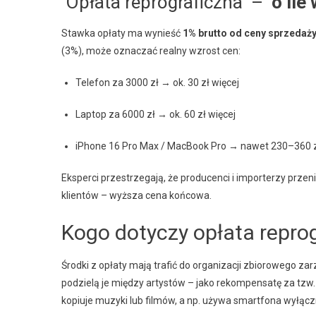
Opłata reprograficzna –
o ile
Stawka opłaty ma wynieść
1% brutto od ceny sprzedaż
(3%), może oznaczać realny wzrost cen:
Telefon za 3000 zł → ok. 30 zł więcej
Laptop za 6000 zł → ok. 60 zł więcej
iPhone 16 Pro Max / MacBook Pro → nawet 230–360 z
Eksperci przestrzegają, że producenci i importerzy przen
klientów – wyższa cena końcowa.
Kogo dotyczy opłata reprog
Środki z opłaty mają trafić do organizacji zbiorowego z
podzielą je między artystów – jako rekompensatę za tzw.
kopiuje muzyki lub filmów, a np. używa smartfona wyłączn