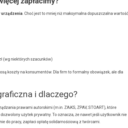
 więcej zapłacimy?
y urządzenia
. Choć jest to mniej niż maksymalna dopuszczalna wartoś
ł (wg niektórych szacunków)
iosą koszty na konsumentów. Dla firm to formalny obowiązek, ale dla
raficzna i dlaczego?
arządzania prawami autorskimi (m.in. ZAiKS, ZPAV, STOART), które
 dozwolony użytek prywatny. To oznacza, że nawet jeśli użytkownik nie
ie do pracy, zapłaci opłatę solidarnościową z twórcami.