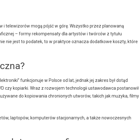
w i telewizorów mogą pójść w górę. Wszystko przez planowaną
ficznej – formy rekompensaty dla artystów i twórców z tytułu
e nie jest to podatek, to w praktyce oznacza dodatkowe koszty, które
iczna?
troniki” funkcjonuje w Polsce od lat, jednak jej zakres był dotąd
VD czy kopiarki. Wraz z rozwojem technologii ustawodawca postanowił
 używane do kopiowania chronionych utworów, takich jak muzyka, filmy
letów, laptopów, komputerów stacjonarnych, a także nowoczesnych