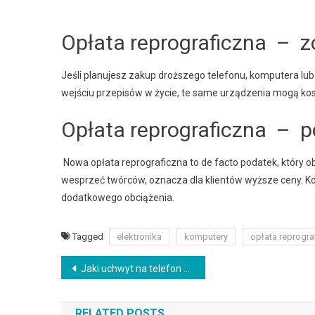
Opłata reprograficzna – z
Jeśli planujesz zakup droższego telefonu, komputera lub
wejściu przepisów w życie, te same urządzenia mogą koszt
Opłata reprograficzna –
p
Nowa opłata reprograficzna to de facto podatek, który
wesprzeć twórców, oznacza dla klientów wyższe ceny. Ko
dodatkowego obciążenia.
Tagged
elektronika
komputery
opłata reprogra
Nawigacja
Jaki uchwyt na telefon do roweru wybrać? Ranking 2025
wpisu
RELATED POSTS