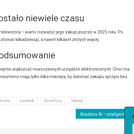
ostało niewiele czasu
 telewizora – warto rozważyć jego zakup jeszcze w 2025 roku. Po
ować kilkadziesiąt, a nawet kilkaset złotych więcej.
odsumowanie
 obejmie większość nowoczesnych urządzeń elektronicznych. Choć ma
nsumenci mają tylko kilka miesięcy, by dokonać zakupu sprzętu bez
ficzna
podatek
Smartfony
tablety
Blackbox AI – inteligentny asystent programisty. Co to jest, jak działa i ile kosztuje?